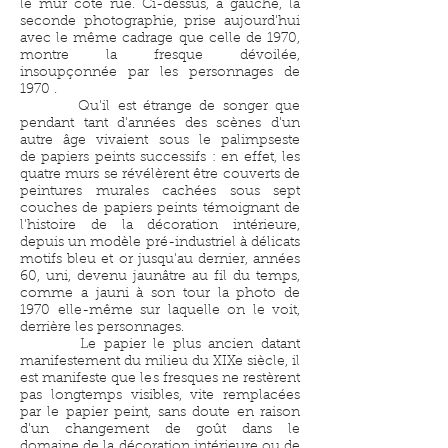
le mur coté rue. Ci-dessus, à gauche, la
seconde photographie, prise aujourd'hui
avec le même cadrage que celle de 1970,
montre la fresque dévoilée,
insoupçonnée par les personnages de
1970 .
Qu'il est étrange de songer que
pendant tant d'années des scènes d'un
autre âge vivaient sous le palimpseste
de papiers peints successifs : en effet, les
quatre murs se révélèrent être couverts de
peintures murales cachées sous sept
couches de papiers peints témoignant de
l'histoire de la décoration intérieure,
depuis un modèle pré-industriel à délicats
motifs bleu et or jusqu'au dernier, années
60, uni, devenu jaunâtre au fil du temps,
comme a jauni à son tour la photo de
1970 elle-même sur laquelle on le voit,
derrière les personnages.
Le papier le plus ancien datant
manifestement du milieu du XIXe siècle, il
est manifeste que les fresques ne restèrent
pas longtemps visibles, vite remplacées
par le papier peint, sans doute en raison
d'un changement de goût dans le
domaine de la décoration intérieure ou de