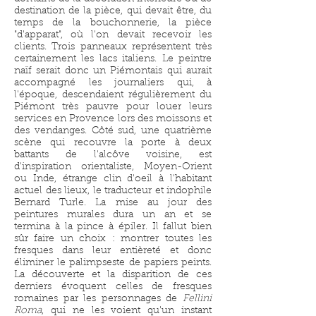
destination de la pièce, qui devait être, du
temps de la bouchonnerie, la pièce
"d'apparat", où l'on devait recevoir les
clients. Trois panneaux représentent très
certainement les lacs italiens. Le peintre
naïf serait donc un Piémontais qui aurait
accompagné les journaliers qui, à
l'époque, descendaient régulièrement du
Piémont très pauvre pour louer leurs
services en P
rovence lors des moissons et
des vendanges. Côté sud, une quatrième
scène qui recouvre la porte à deux
battants de l'alcôve voisine, est
d'inspiration orientaliste, Moyen-Orient
ou Inde, étrange clin d'oeil à l'habitant
actuel des lieux, le traducteur et indophile
Bernard Turle. La mise au jour des
peintures murales dura un an et se
termina à la pince à épiler. Il fallut bien
sûr faire un choix : montrer toutes les
fresques dans leur entièreté et donc
éliminer le palimpseste de papiers peints.
La découverte et la disparition de ces
derniers évoquent celles de fresques
romaines par les personnages de
Fellini
Roma
, qui ne les voient qu'un instant