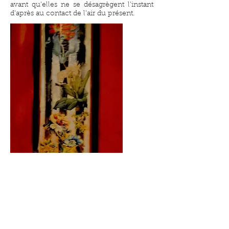
avant qu'elles ne se désagrègent l'instant
d'après au contact de l'air du présent.
Les trompe-l'oeil
Une fois n'est pas coutume, le pan de
papier peint (ci-contre) est un trompe-