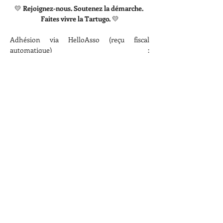
💛 
Rejoignez-nous. Soutenez la démarche. 
Faites vivre la Tartugo.
 💛
Adhésion via HelloAsso (reçu fiscal 
automatique) : 
https://www.helloasso.com/associations/mu
see-ressource-de-la-
tartugo/adhesions/adhesion-2026?
_gl=1%2af1anji%2a_gcl_au%2aMTY5NTcyMzM
2NC4xNzYzNDU3Nzgw
Ci-dessous, un article dans le dernier 
bulletin municipal de la municipalité de 
Carnoules. 